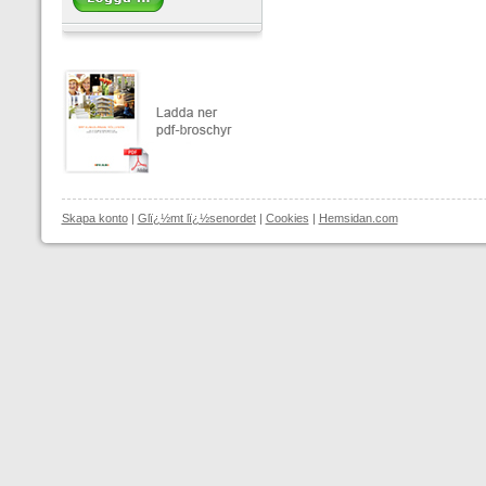
Skapa konto
|
Glï¿½mt lï¿½senordet
|
Cookies
|
Hemsidan.com