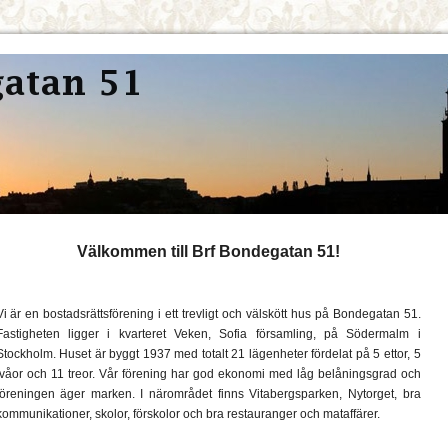
Välkommen till Brf Bondegatan 51!
Vi är en bostadsrättsförening i ett trevligt och välskött hus på Bondegatan 51.
Fastigheten ligger i kvarteret Veken, Sofia församling, på Södermalm i
Stockholm. Huset är byggt 1937 med totalt 21 lägenheter fördelat på 5 ettor, 5
tvåor och 11 treor. Vår förening har god ekonomi med låg belåningsgrad och
föreningen äger marken. I närområdet finns Vitabergsparken, Nytorget, bra
kommunikationer, skolor, förskolor och bra restauranger och mataffärer.