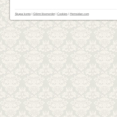
Skapa konto
|
Glömt lösenordet
|
Cookies
|
Hemsidan.com