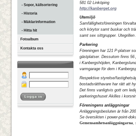
581 02 Linköping
- Sopor, källsortering
http://kanberget.org
- Historia
Utemiljö
- Mäklarinformation
Samfällighetsföreningen förvalt
och körytor samt buskar och trä
- Hitta hit
samt sex sittgrupper. Utegrille
Fotoalbum
Parkering
Kontakta oss
Föreningen har 121 P-platser so
gästplatser. Dessutom finns 56 p
i Kanbergshöjden, Kanbergslun
varmgarage för dem i Kanbergs
Respektive styrelse/fastighetsäg
bostadsrätthavare har rätt att h
Det finns vanligtvis gott om led
parkeringshuset Akilles i korsn
Föreningens anläggningar
Anläggningsbesluten är från 20
Se översikten i power-point-doku
Gemensamhetsanläggningarna
,