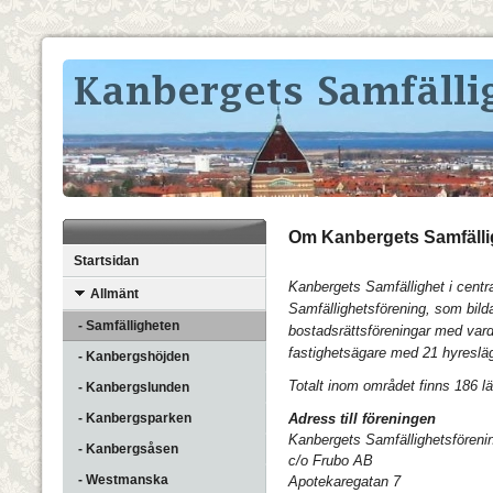
Om Kanbergets Samfälli
Startsidan
Kanbergets Samfällighet i centr
Allmänt
Samfällighetsförening, som
bild
- Samfälligheten
bostadsrättsföreningar med vard
fastighetsägare med 21 hyresl
- Kanbergshöjden
Totalt inom området finns 186 lä
- Kanbergslunden
- Kanbergsparken
Adress till föreningen
Kanbergets Samfällighetsföreni
- Kanbergsåsen
c/o Frubo AB
- Westmanska
Apotekaregatan 7