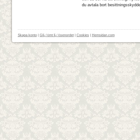
du avtala bort besittningsskydde
Skapa konto
|
Glï¿½mt lï¿½senordet
|
Cookies
|
Hemsidan.com