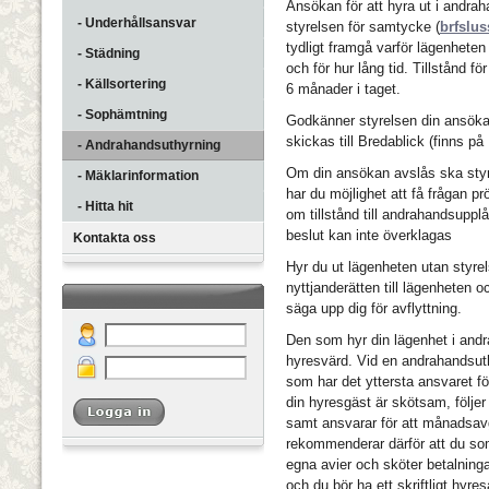
Ansökan för att hyra ut i andrahan
- Underhållsansvar
styrelsen för samtycke (
brfslu
tydligt framgå varför lägenheten 
- Städning
och för hur lång tid. Tillstånd f
- Källsortering
6 månader i taget.
- Sophämtning
Godkänner styrelsen din ansöka
skickas till Bredablick (finns på
- Andrahandsuthyrning
Om din ansökan avslås ska styre
- Mäklarinformation
har du möjlighet att få frågan 
- Hitta hit
om tillstånd till andrahandsup
beslut kan inte överklagas
Kontakta oss
Hyr du ut lägenheten utan styre
nyttjanderätten till lägenheten o
säga upp dig för avflyttning.
Den som hyr din lägenhet i andra
hyresvärd. Vid en andrahandsut
som har det yttersta ansvaret för
din hyresgäst är skötsam, följer
samt ansvarar för att månadsavgi
rekommenderar därför att du so
egna avier och sköter betalning
och du bör ha ett skriftligt hyres