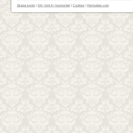
Skapa konto
|
Glï¿½mt lï¿½senordet
|
Cookies
|
Hemsidan.com