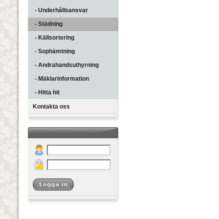
- Underhållsansvar
- Städning
- Källsortering
- Sophämtning
- Andrahandsuthyrning
- Mäklarinformation
- Hitta hit
Kontakta oss